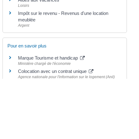
Loisirs
Impôt sur le revenu - Revenus d'une location
meublée
Argent
Pour en savoir plus
Marque Tourisme et handicap
Ministère chargé de l'économie
Colocation avec un contrat unique
Agence nationale pour l'information sur le logement (Anil)
Colocation avec plusieurs contrats
Agence nationale pour l'information sur le logement (Anil)
Gîtes de France
Gîtes de France
Gîtes de l'Office national des forêts (ONF)
Office national des forêts (ONF)
Hébergement chez un accueillant d'Accueil
Paysan
Fédération nationale accueil paysan