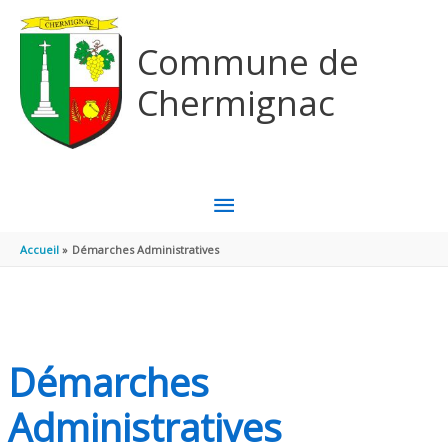
Aller au contenu
Aller au pied de page
Commune de
Chermignac
MENU
PRINCIPAL
Accueil
Démarches Administratives
Démarches
Administratives