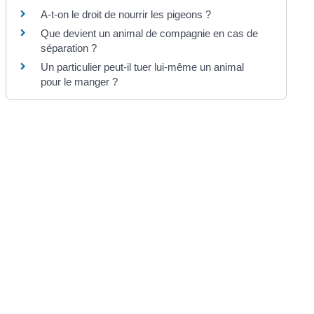
A-t-on le droit de nourrir les pigeons ?
Que devient un animal de compagnie en cas de
séparation ?
Un particulier peut-il tuer lui-même un animal
pour le manger ?
Pour en savoir plus
Animal de compagnie : obligations des éleveurs
Ministère chargé de l'économie
Prendre l'avion avec son animal de compagnie
Ministère chargé de l'environnement
Vivre avec un animal de compagnie
Ministère chargé de l'agriculture
Détention ou acquisition d'un animal non
domestique par un particulier
Ministère chargé de l'environnement