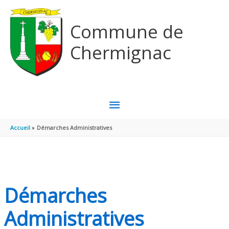
Aller au contenu
Aller au pied de page
Commune de
Chermignac
MENU
PRINCIPAL
Accueil
Démarches Administratives
Démarches
Administratives