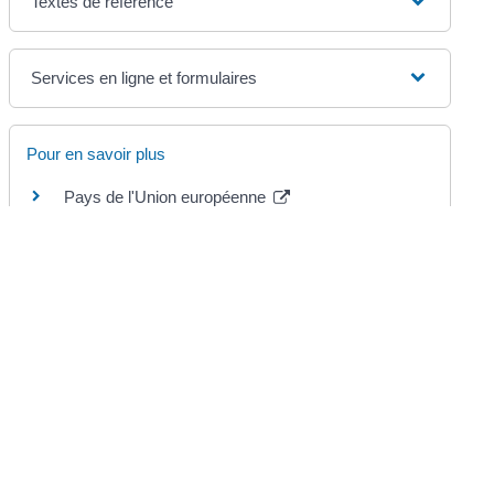
Textes de référence
Services en ligne et formulaires
Pour en savoir plus
Pays de l'Union européenne
Commission européenne
Obligation déclarative des sommes, titres et
valeurs
Ministère chargé des finances
©
Direction de l'information légale et administrative