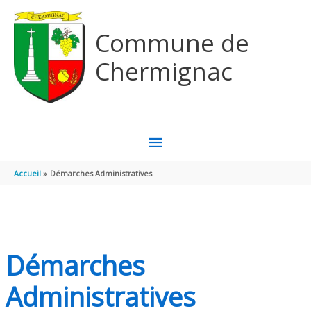
Aller au contenu
Aller au pied de page
Commune de
Chermignac
MENU
PRINCIPAL
Accueil
Démarches Administratives
Démarches
Administratives