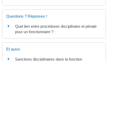
Questions ? Réponses !
Quel lien entre procédures disciplinaire et pénale
pour un fonctionnaire ?
Et aussi
Sanctions disciplinaires dans la fonction
publique
Travail
Obéissance hiérarchique d'un agent public
(fonctionnaire ou contractuel)
Travail
©
Direction de l'information légale et administrative