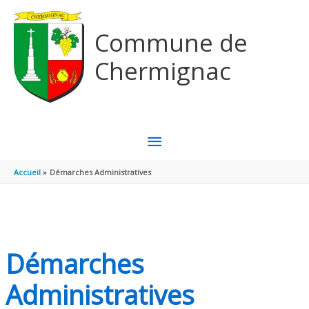
Aller au contenu
Aller au pied de page
Commune de
Chermignac
MENU
PRINCIPAL
Accueil
Démarches Administratives
Démarches
Administratives