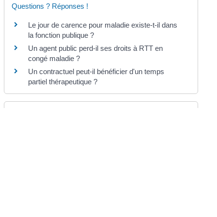
Questions ? Réponses !
Le jour de carence pour maladie existe-t-il dans
la fonction publique ?
Un agent public perd-il ses droits à RTT en
congé maladie ?
Un contractuel peut-il bénéficier d'un temps
partiel thérapeutique ?
Et aussi
Congé de grave maladie d'un agent contractuel
de la fonction publique
Travail
©
Direction de l'information légale et administrative