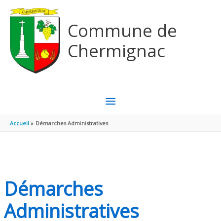
Aller au contenu
Aller au pied de page
Commune de
Chermignac
MENU
PRINCIPAL
Accueil
Démarches Administratives
Démarches
Administratives