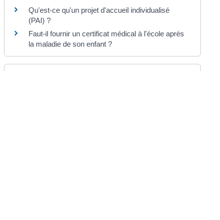
Qu'est-ce qu'un projet d'accueil individualisé
(PAI) ?
Faut-il fournir un certificat médical à l'école après
la maladie de son enfant ?
Et aussi
Sortie ou voyage scolaires à l'école primaire
(maternelle ou élémentaire)
Famille
Santé à l'école primaire (maternelle ou
élémentaire)
Famille
Pour en savoir plus
L'accueil et la surveillance des élèves
Ministère chargé de l'éducation