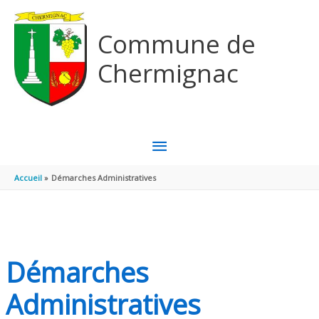
Aller au contenu
Aller au pied de page
Commune de
Chermignac
MENU
PRINCIPAL
Accueil
Démarches Administratives
Démarches
Administratives