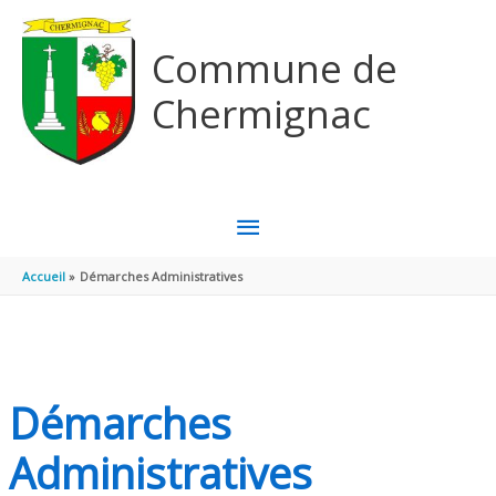
Aller au contenu
Aller au pied de page
Commune de
Chermignac
MENU
PRINCIPAL
Accueil
Démarches Administratives
Démarches
Administratives