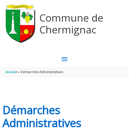
Aller au contenu
Aller au pied de page
Commune de
Chermignac
MENU
PRINCIPAL
Accueil
Démarches Administratives
Démarches
Administratives