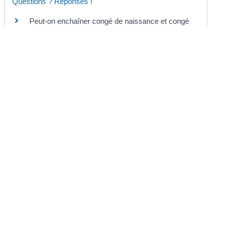
Questions ? Réponses !
Peut-on enchaîner congé de naissance et congé
de paternité et d'accueil ?
Le jeune père salarié bénéficie-t-il d'une
protection contre le licenciement ?
Impôt sur le revenu : comment sont imposées
les indemnités d'arrêt de travail ?
Et aussi
Congé de paternité et d'accueil de l'enfant
Travail
©
Direction de l'information légale et administrative