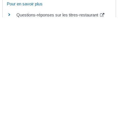
Pour en savoir plus
Questions-réponses sur les titres-restaurant
Commission nationale des titres-restaurant (CNTR)
©
Direction de l'information légale et administrative
Mairie de Chermignac
2 place du Maréchal Leclerc
17460 Chermignac
Téléphone : 05.46.92.60.53