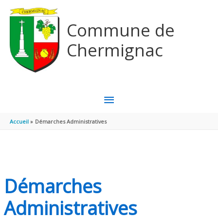
Aller au contenu
Aller au pied de page
Commune de
Chermignac
MENU
PRINCIPAL
Accueil
Démarches Administratives
Démarches
Administratives