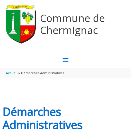
Aller au contenu
Aller au pied de page
Commune de
Chermignac
MENU
PRINCIPAL
Accueil
Démarches Administratives
Démarches
Administratives