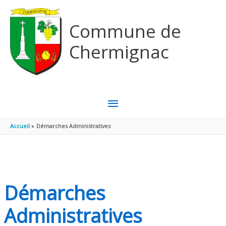
Aller au contenu
Aller au pied de page
Commune de
Chermignac
MENU
PRINCIPAL
Accueil
Démarches Administratives
Démarches
Administratives