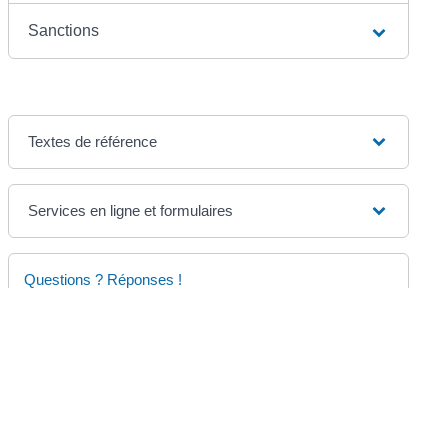
Sanctions
Textes de référence
Services en ligne et formulaires
Questions ? Réponses !
Armes : à quoi correspondent les différentes
catégories ?
Que faire d'une arme qu'on ne souhaite pas
conserver ?
Possession d'une arme : quelle démarche en
cas de changement d'adresse ?