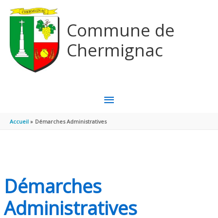
Aller au contenu
Aller au pied de page
Commune de
Chermignac
MENU
PRINCIPAL
Accueil
Démarches Administratives
Démarches
Administratives