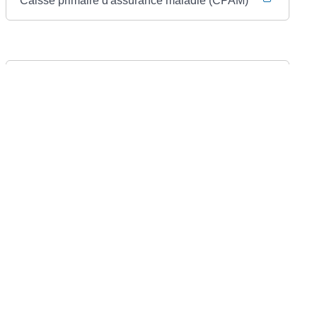
Caisse primaire d'assurance maladie (CPAM)
Textes de référence
©
Direction de l'information légale et administrative
Mairie de Chermignac
2 place du Maréchal Leclerc