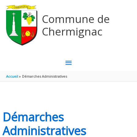
Aller au contenu
Aller au pied de page
Commune de
Chermignac
MENU
PRINCIPAL
Accueil
Démarches Administratives
Démarches
Administratives