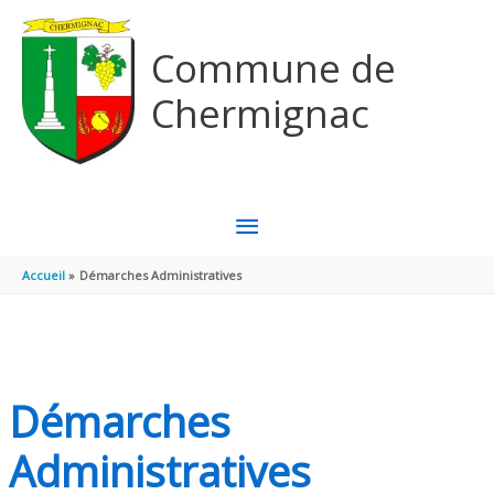
Aller au contenu
Aller au pied de page
Commune de
Chermignac
MENU
PRINCIPAL
Accueil
Démarches Administratives
Démarches
Administratives