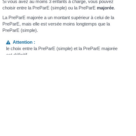
Si vous avez au moins 3 enfants à charge, vous pouvez
choisir entre la PreParE (simple) ou la PreParE
majorée
.
La PreParE majorée a un montant supérieur à celui de la
PreParE, mais elle est versée moins longtemps que la
PreParE (simple).
Attention :
le choix entre la PreParE (simple) et la PreParE majorée
est définitif.
Textes de référence
Services en ligne et formulaires
Questions ? Réponses !