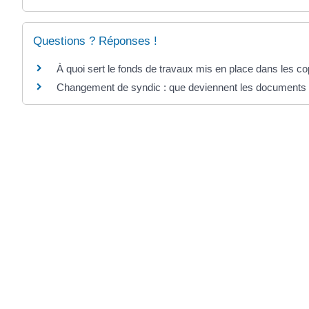
Questions ? Réponses !
À quoi sert le fonds de travaux mis en place dans les co
Changement de syndic : que deviennent les documents d
Et aussi
Documents de copropriété
Logement
Pour en savoir plus
Compétences et diplômes du diagnostiqueur pour réali
Direction de l'information légale et administrative (Dila) - Premier mi
Rénovation énergétique des copropriété
Institut national de la consommation (INC)