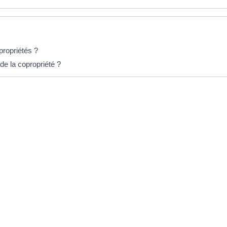
propriétés ?
e la copropriété ?
ser le DTG
nistre