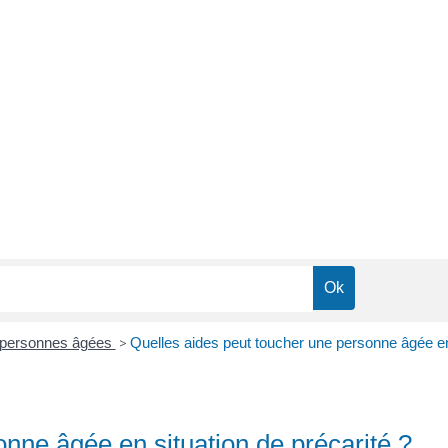
x personnes âgées
>
Quelles aides peut toucher une personne âgée en 
nne âgée en situation de précarité ?