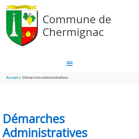
Aller au contenu
Aller au pied de page
Commune de
Chermignac
MENU
PRINCIPAL
Accueil
Démarches Administratives
Démarches
Administratives