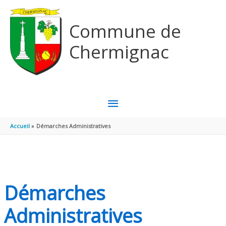
Aller au contenu
Aller au pied de page
Commune de
Chermignac
MENU
PRINCIPAL
Accueil
Démarches Administratives
Démarches
Administratives