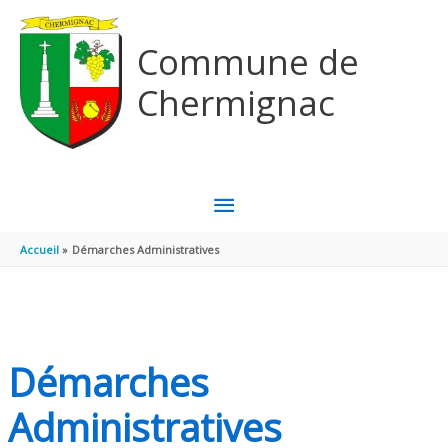
Aller au contenu
Aller au pied de page
Commune de
Chermignac
MENU
PRINCIPAL
Accueil
Démarches Administratives
Démarches
Administratives