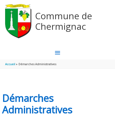
Aller au contenu
Aller au pied de page
Commune de
Chermignac
MENU
PRINCIPAL
Accueil
Démarches Administratives
Démarches
Administratives