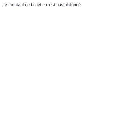
Le montant de la dette n'est pas plafonné.
À noter
l'emprunteur et le préteur doivent déclarer cet argent aux
impôts
dans certains cas
.
Textes de référence
Services en ligne et formulaires
Questions ? Réponses !
Quels sont les modes de preuve dans un procès
civil ?
Doit-on déclarer aux impôts un prêt d'argent