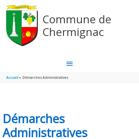
Aller au contenu
Aller au pied de page
Commune de
Chermignac
MENU
PRINCIPAL
Accueil
Démarches Administratives
Démarches
Administratives