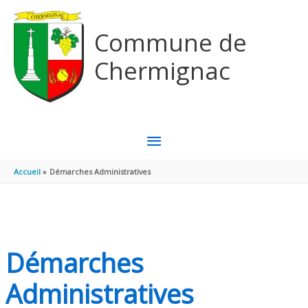
Aller au contenu
Aller au pied de page
Commune de
Chermignac
MENU
PRINCIPAL
Accueil
Démarches Administratives
Démarches
Administratives