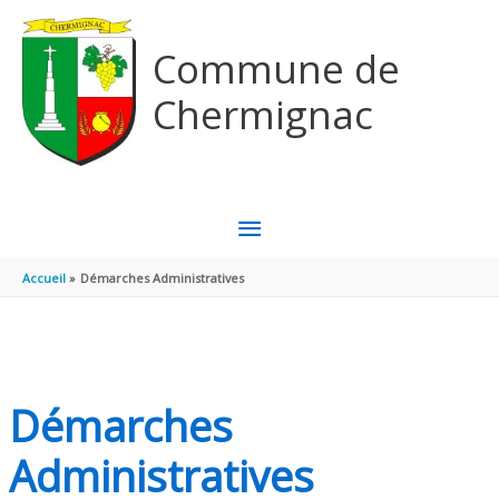
Aller au contenu
Aller au pied de page
Commune de
Chermignac
MENU
PRINCIPAL
Accueil
Démarches Administratives
Démarches
Administratives