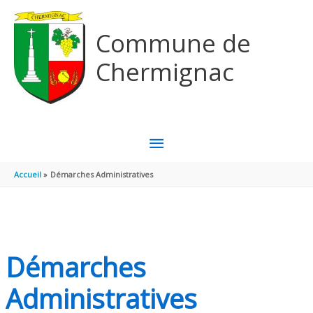
Aller au contenu
Aller au pied de page
Commune de
Chermignac
MENU
PRINCIPAL
Accueil
Démarches Administratives
Démarches
Administratives