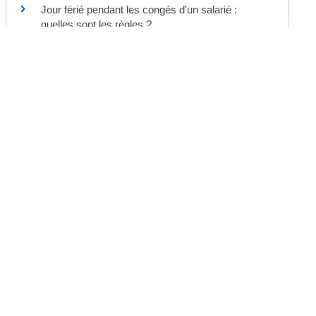
Jour férié pendant les congés d'un salarié :
quelles sont les règles ?
©
Direction de l'information légale et administrative
Mairie de Chermignac
2 place du Maréchal Leclerc
17460 Chermignac
Téléphone : 05.46.92.60.53
Nous contacter