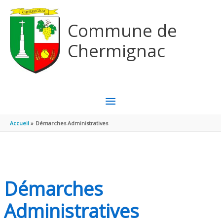
Aller au contenu
Aller au pied de page
Commune de
Chermignac
MENU
PRINCIPAL
Accueil
Démarches Administratives
Démarches
Administratives