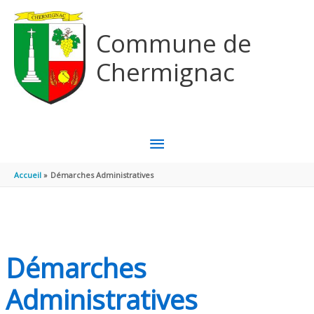
Aller au contenu
Aller au pied de page
Commune de
Chermignac
MENU
PRINCIPAL
Accueil
Démarches Administratives
Démarches
Administratives