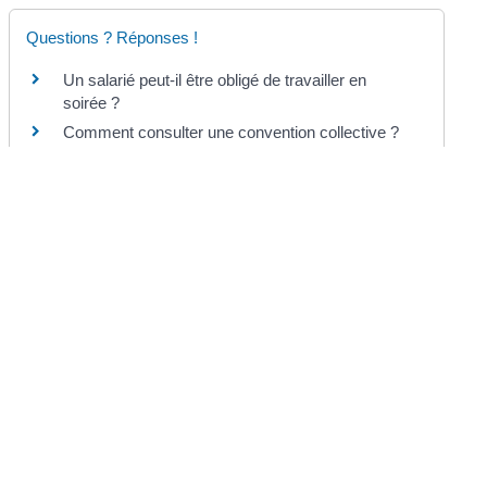
Questions ? Réponses !
Un salarié peut-il être obligé de travailler en
soirée ?
Comment consulter une convention collective ?
Médecine au travail : qu'est-ce que la visite
d'information et de prévention ?
Comment est mis en place le travail de nuit dans
l'entreprise ?
Et aussi
Travail de nuit d'un jeune de moins de 18 ans
Travail
Recours gracieux, hiérarchique, obligatoire
(Rapo)
Papiers - Citoyenneté