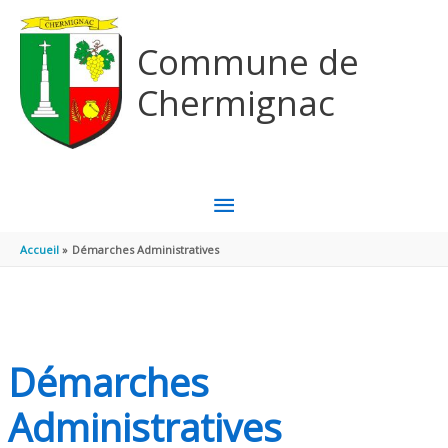
Aller au contenu
Aller au pied de page
Commune de
Chermignac
MENU
PRINCIPAL
Accueil
Démarches Administratives
Démarches
Administratives