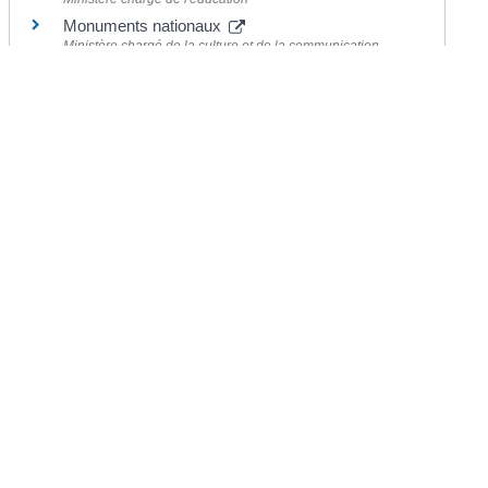
Monuments nationaux
Ministère chargé de la culture et de la communication
©
Direction de l'information légale et administrative
Mairie de Chermignac
2 place du Maréchal Leclerc
17460 Chermignac
Téléphone : 05.46.92.60.53
Nous contacter