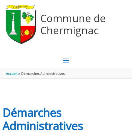
Aller au contenu
Aller au pied de page
Commune de
Chermignac
MENU
PRINCIPAL
Accueil
Démarches Administratives
Démarches
Administratives