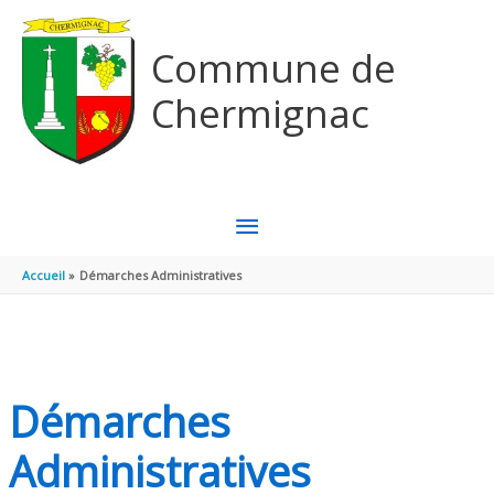
Aller au contenu
Aller au pied de page
Commune de
Chermignac
MENU
PRINCIPAL
Accueil
Démarches Administratives
Démarches
Administratives