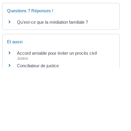
Questions ? Réponses !
Qu'est-ce que la médiation familiale ?
Et aussi
Accord amiable pour éviter un procès civil
Justice
Conciliateur de justice
Justice
Médiateur pénal
Justice
Médiation pénale
Justice
©
Direction de l'information légale et administrative