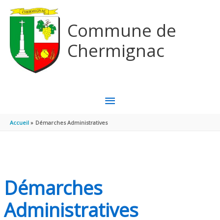
Aller au contenu
Aller au pied de page
Commune de
Chermignac
MENU
PRINCIPAL
Accueil
Démarches Administratives
Démarches
Administratives