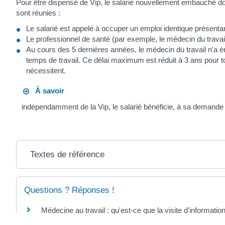
Pour être dispensé de Vip, le salarié nouvellement embauché doi
sont réunies :
Le salarié est appelé à occuper un emploi identique présenta
Le professionnel de santé (par exemple, le médecin du travail,
Au cours des 5 dernières années, le médecin du travail n'a é
temps de travail. Ce délai maximum est réduit à 3 ans pour tout
nécessitent.
À savoir
indépendamment de la Vip, le salarié bénéficie, à sa demande 
Textes de référence
Questions ? Réponses !
Médecine au travail : qu'est-ce que la visite d'informatio
Un salarié saisonnier est-il suivi par la médecine du trava