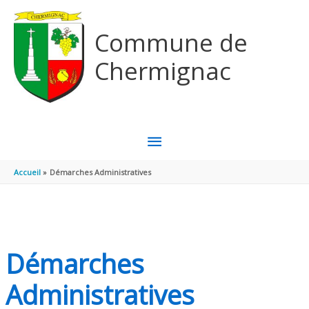
Aller au contenu
Aller au pied de page
Commune de
Chermignac
MENU
PRINCIPAL
Accueil
Démarches Administratives
Démarches
Administratives