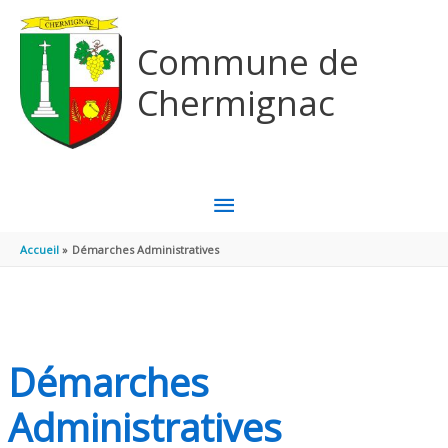
Aller au contenu
Aller au pied de page
Commune de
Chermignac
MENU
PRINCIPAL
Accueil
Démarches Administratives
Démarches
Administratives