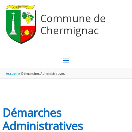
Aller au contenu
Aller au pied de page
Commune de
Chermignac
MENU
PRINCIPAL
Accueil
Démarches Administratives
Démarches
Administratives