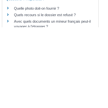
Quelle photo doit-on fournir ?
Quels recours si le dossier est refusé ?
Avec quels documents un mineur français peut-il
voyager à l'étranger ?
Comment prouver l'autorité parentale ?
Comment prouver le domicile ?
Pour en savoir plus
Vérifier si l'état-civil de votre ville de naissance
est dématérialisé
Agence nationale des titres sécurisés (ANTS)
Consuls honoraires habilités à remettre les
cartes d'identité et les passeports
Legifrance