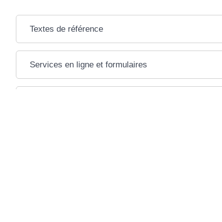
Textes de référence
Services en ligne et formulaires
Questions ? Réponses !
Médiateur de Pôle emploi : comment y recourir ?
Pour en savoir plus
Préparer votre candidature
Pôle emploi
Le recrutement par simulation : pour être recruté sur vo
Pôle emploi
Aides de retour à l'emploi (Clara)