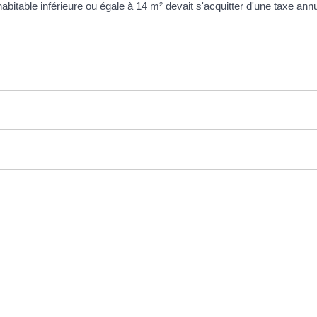
habitable
inférieure ou égale à 14 m² devait s'acquitter d'une taxe annu
s d’ouverture au
Liens