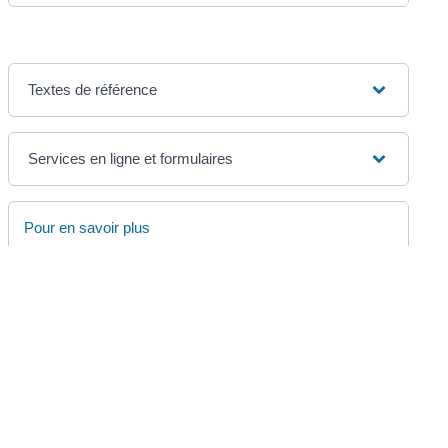
Textes de référence
Services en ligne et formulaires
Pour en savoir plus
Info retraite
Groupement d'intérêt public "Union retraite"
Site de l'Assurance retraite de la Sécurité sociale
Caisse nationale d'assurance vieillesse (Cnav)