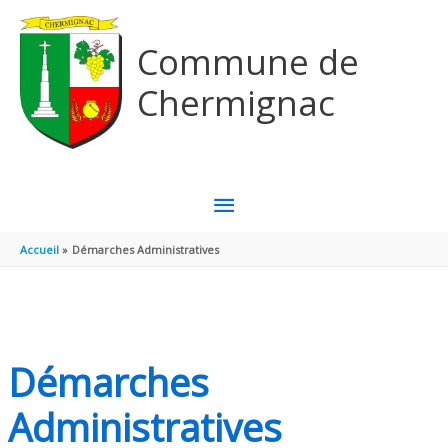
Aller au contenu
Aller au pied de page
Commune de
Chermignac
MENU
PRINCIPAL
Accueil
Démarches Administratives
Démarches
Administratives