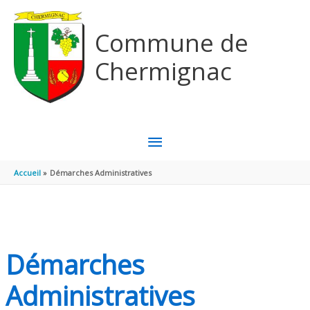
Aller au contenu
Aller au pied de page
Commune de
Chermignac
MENU
PRINCIPAL
Accueil
Démarches Administratives
Démarches
Administratives