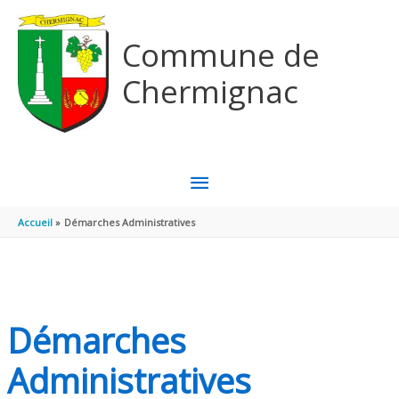
Aller au contenu
Aller au pied de page
Commune de
Chermignac
MENU
PRINCIPAL
Accueil
Démarches Administratives
Démarches
Administratives