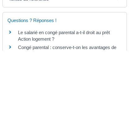
Questions ? Réponses !
Le salarié en congé parental a-t-il droit au prêt
Action logement ?
Congé parental : conserve-t-on les avantages de
la mutuelle de l'entreprise ?
Peut-on encore profiter du CSE si on ne travaille
plus dans l'entreprise ?
©
Direction de l'information légale et administrative