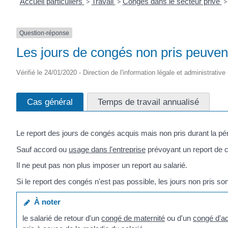
Accueil particuliers
>
Travail
>
Congés dans le secteur privé
>
Question-réponse
Les jours de congés non pris peuvent-
Vérifié le 24/01/2020 - Direction de l'information légale et administrative
Cas général
Temps de travail annualisé
Le report des jours de congés acquis mais non pris durant la pér
Sauf accord ou
usage dans l'entreprise
prévoyant un report de c
Il ne peut pas non plus imposer un report au salarié.
Si le report des congés n'est pas possible, les jours non pris so
À noter
le salarié de retour d'un
congé de maternité
ou d'un
congé d'ad