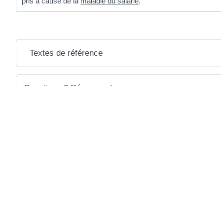
pris à cause de la
maladie du salarié
.
Textes de référence
Questions ? Réponses !
Un employeur peut-il refuser des congés demandés par l
©
Direction de l'information légale et administrative