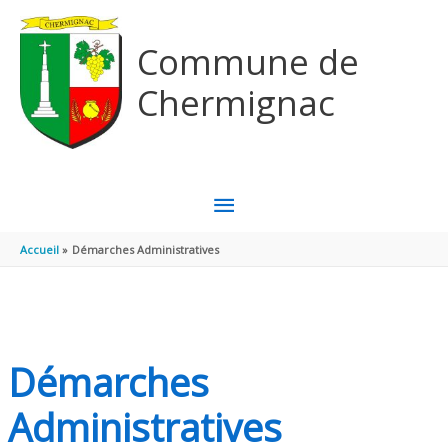
Aller au contenu
Aller au pied de page
Commune de
Chermignac
MENU
PRINCIPAL
Accueil
Démarches Administratives
Démarches
Administratives