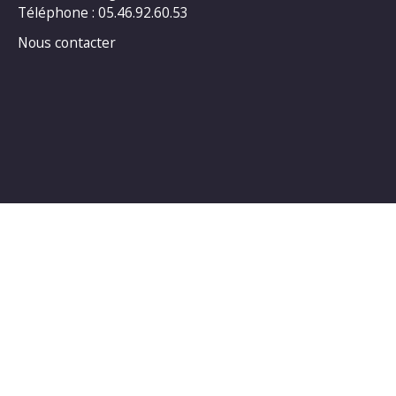
Téléphone : 05.46.92.60.53
Nous contacter
Horaires d’ouverture au public :
LUNDI : 14h00_18h00
MARDI : 14h00_18h00