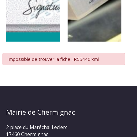
Impossible de trouver la fiche : R55440.xml
Mairie de Chermignac
2 place du Maréchal Leclerc
17460 Chermignac