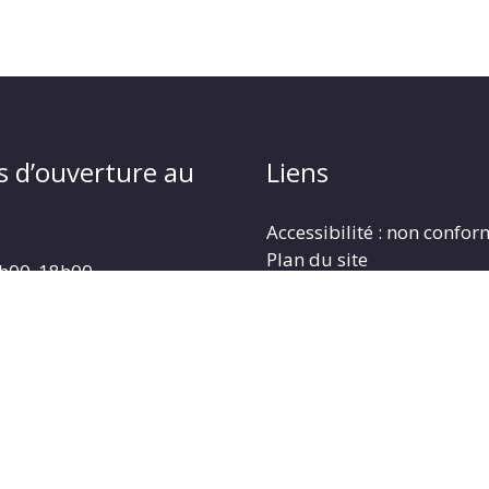
s d’ouverture au
Liens
Accessibilité : non confo
Plan du site
4h00_18h00
Mentions légales
4h00_18h00
Politique de protection d
: 9h00_12h00
Gestion des cookies
3h30_17h30
: 13h30_17h30