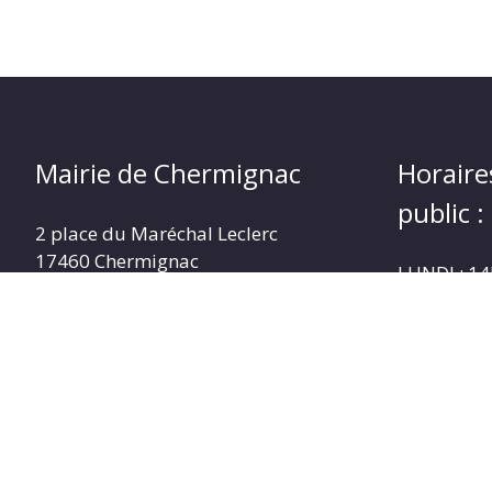
Mairie de Chermignac
Horaire
public :
2 place du Maréchal Leclerc
17460 Chermignac
LUNDI : 1
Téléphone : 05.46.92.60.53
MARDI : 1
MERCREDI 
Nous contacter
JEUDI : 1
VENDREDI 