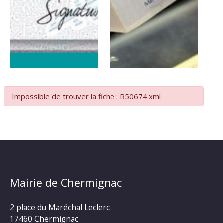
Impossible de trouver la fiche : R50674.xml
Mairie de Chermignac
2 place du Maréchal Leclerc
17460 Chermignac