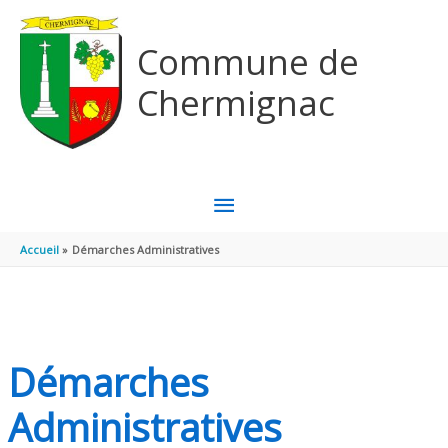
Aller au contenu
Aller au pied de page
Commune de
Chermignac
MENU
PRINCIPAL
Accueil
Démarches Administratives
Démarches
Administratives