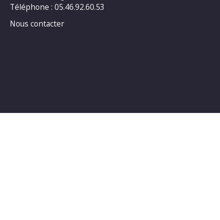
Téléphone : 05.46.92.60.53
Nous contacter
Horaires d’ouverture au public :
LUNDI : 14h00_18h00
MARDI : 14h00_18h00