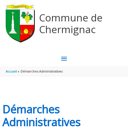
Aller au contenu
Aller au pied de page
Commune de
Chermignac
MENU
PRINCIPAL
Accueil
Démarches Administratives
Démarches
Administratives