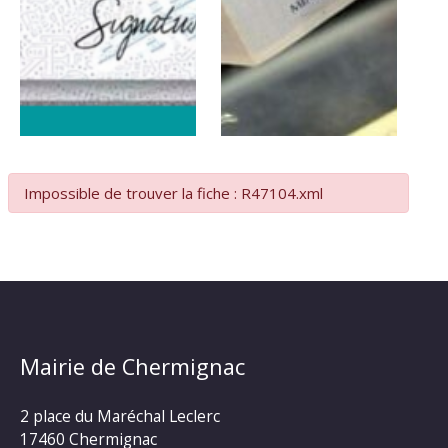
Impossible de trouver la fiche : R47104.xml
Mairie de Chermignac
2 place du Maréchal Leclerc
17460 Chermignac