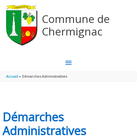
Aller au contenu
Aller au pied de page
Commune de
Chermignac
MENU
PRINCIPAL
Accueil
Démarches Administratives
Démarches
Administratives