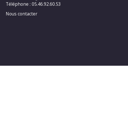
Téléphone : 05.46.92.60.53
Nous contacter
Horaires d’ouverture au public :
LUNDI : 14h00_18h00
MARDI : 14h00_18h00