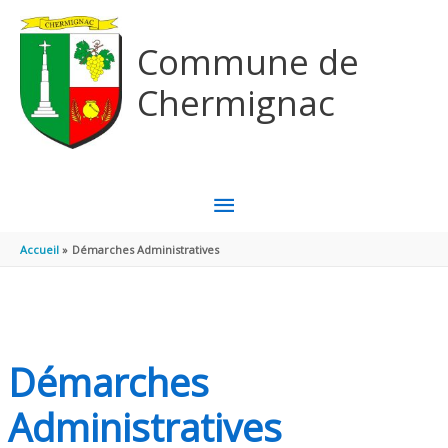
Aller au contenu
Aller au pied de page
Commune de
Chermignac
MENU
PRINCIPAL
Accueil
Démarches Administratives
Démarches
Administratives