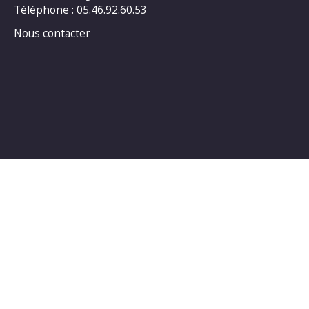
Téléphone : 05.46.92.60.53
Nous contacter
Horaires d’ouverture au public :
LUNDI : 14h00_18h00
MARDI : 14h00_18h00