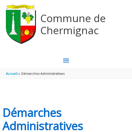
Aller au contenu
Aller au pied de page
Commune de
Chermignac
MENU
PRINCIPAL
Accueil
Démarches Administratives
Démarches
Administratives