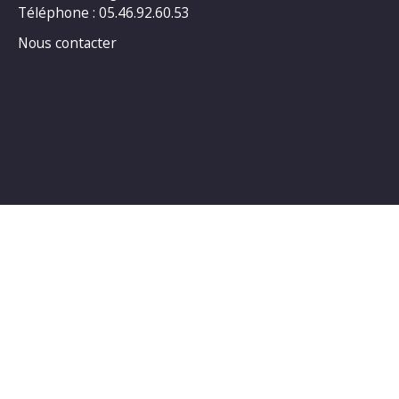
Téléphone : 05.46.92.60.53
Nous contacter
Horaires d’ouverture au public :
LUNDI : 14h00_18h00
MARDI : 14h00_18h00