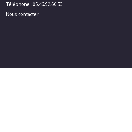
Téléphone : 05.46.92.60.53
Nous contacter
Horaires d’ouverture au public :
LUNDI : 14h00_18h00
MARDI : 14h00_18h00