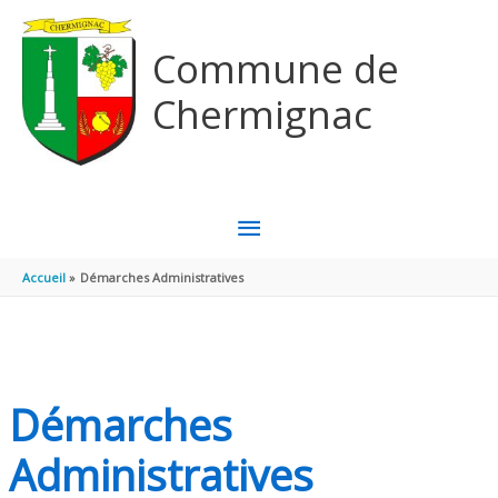
Aller au contenu
Aller au pied de page
Commune de
Chermignac
MENU
PRINCIPAL
Accueil
Démarches Administratives
Démarches
Administratives