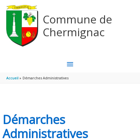
Aller au contenu
Aller au pied de page
Commune de
Chermignac
MENU
PRINCIPAL
Accueil
Démarches Administratives
Démarches
Administratives