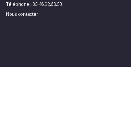
Téléphone : 05.46.92.60.53
Nous contacter
Horaires d’ouverture au public :
LUNDI : 14h00_18h00
MARDI : 14h00_18h00