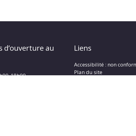
s d’ouverture au
Liens
Accessibilité : non confo
Plan du site
4h00_18h00
Mentions légales
4h00_18h00
Politique de protection d
: 9h00_12h00
Gestion des cookies
3h30_17h30
: 13h30_17h30