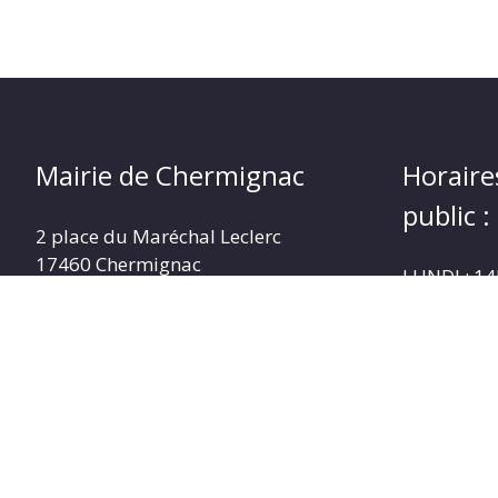
Mairie de Chermignac
Horaire
public :
2 place du Maréchal Leclerc
17460 Chermignac
LUNDI : 1
Téléphone : 05.46.92.60.53
MARDI : 1
MERCREDI 
Nous contacter
JEUDI : 1
VENDREDI 